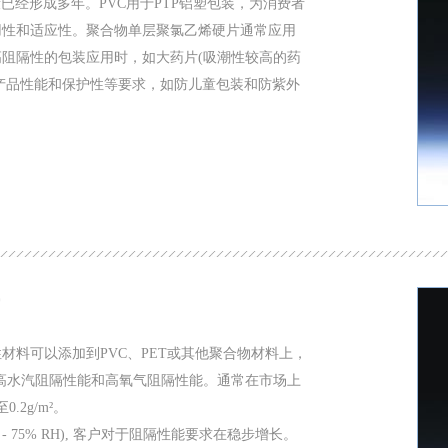
已经形成多年。PVC用于PTP铝塑包装，为消费者
用性和适应性。聚合物单层聚氯乙烯硬片通常应用
阻隔性的包装应用时，如大药片(吸潮性较高的药
如产品性能和保护性等要求，如防儿童包装和防紫外
料可以添加到PVC、PET或其他聚合物材料上，
供高水汽阻隔性能和高氧气阻隔性能。通常在市场上
0.2g/m²。
 75% RH), 客户对于阻隔性能要求在稳步增长。