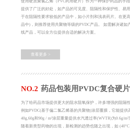
使用硬质聚氯乙烯（PVC药用硬片）作为一种保护药品的手段
提供了广泛的好处，如产品的可见度、阻隔性和保护性、易
于在阻隔性要求较低的产品中，如小片剂和浅表药片。在更高
品中)，则推荐使用共聚物等级的PVDC产品。 如需解决诸
线产品，可以全方位提供合适的解决方案。
查看更多 >
NO.2
药品包装用PVDC复合硬片
为了给药品市场提供更大的阻水阻氧保护，许多增强的阻隔性材
例如PVDC(基于偏二氯乙烯基的共聚物)涂层覆膜，它能提
40g,60g和90g / m²涂层重量提供水汽透过率(WVTR)为0.6g/m²至
随着新类型药物的出现，新检测的趋势也随之出现，如 (40°C -