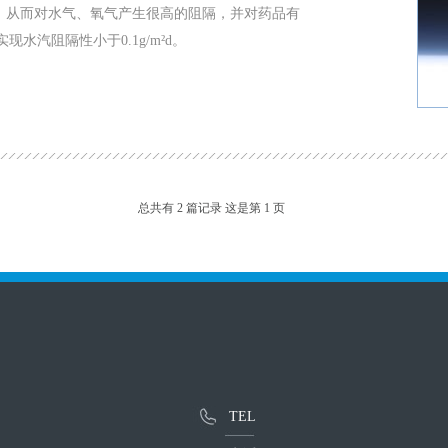
能，从而对水气、氧气产生很高的阻隔，并对药品有
现水汽阻隔性小于0.1g/m²d。
总共有 2 篇记录 这是第 1 页
TEL